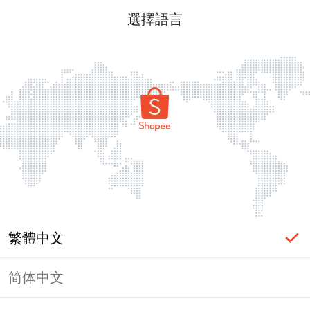
選擇語言
繁體中文
简体中文
頁面無法顯示