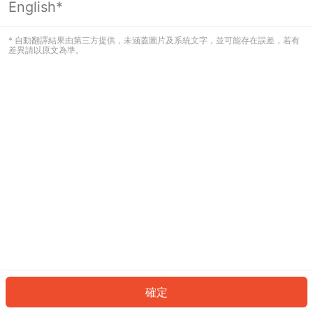
English*
發生錯誤！請登入並再試一次或回到主
頁。
* 自動翻譯結果由第三方提供，未涵蓋圖片及系統文字，並可能存在誤差，若有
差異請以原文為準。
登入
返回首頁
確定
ID: 9401ae46c65-1530-4975-aa7d-0546e21c0e29