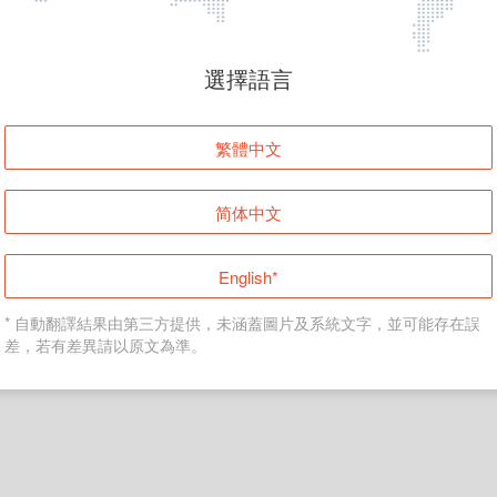
頁面無法顯示
選擇語言
發生錯誤！請登入並再試一次或回到主頁。
繁體中文
登入
简体中文
返回首頁
English*
* 自動翻譯結果由第三方提供，未涵蓋圖片及系統文字，並可能存在誤
差，若有差異請以原文為準。