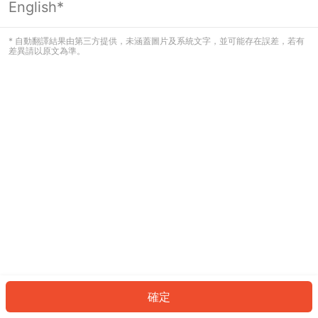
English*
發生錯誤！請登入並再試一次或回到主
頁。
* 自動翻譯結果由第三方提供，未涵蓋圖片及系統文字，並可能存在誤差，若有
差異請以原文為準。
登入
返回首頁
確定
ID: 867b8a50c1-9c07-45dd-b3f6-e1a463d8c604