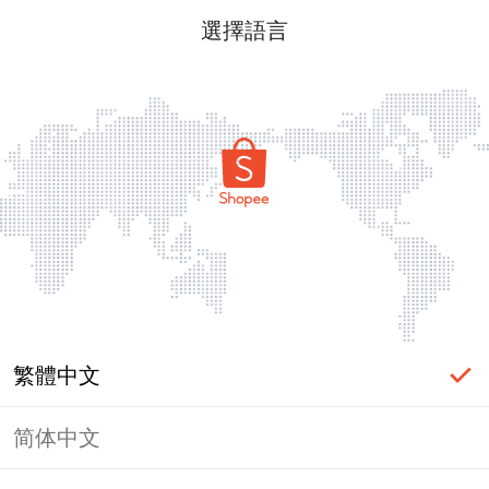
選擇語言
繁體中文
简体中文
頁面無法顯示