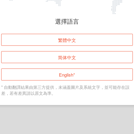
頁面無法顯示
選擇語言
發生錯誤！請登入並再試一次或回到主頁。
繁體中文
登入
简体中文
返回首頁
English*
* 自動翻譯結果由第三方提供，未涵蓋圖片及系統文字，並可能存在誤
差，若有差異請以原文為準。