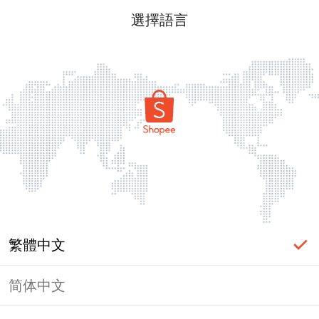
選擇語言
繁體中文
简体中文
頁面無法顯示