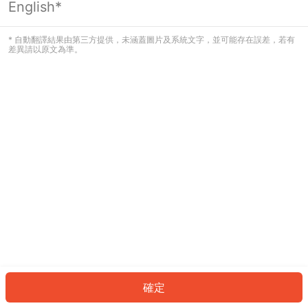
English*
發生錯誤！請登入並再試一次或回到主
頁。
* 自動翻譯結果由第三方提供，未涵蓋圖片及系統文字，並可能存在誤差，若有
差異請以原文為準。
登入
返回首頁
確定
ID: 6278a40fff8-d478-44f9-9892-cc552490acb6