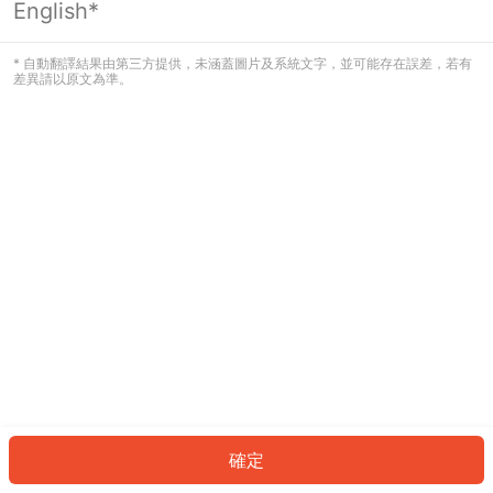
English*
發生錯誤！請登入並再試一次或回到主
頁。
* 自動翻譯結果由第三方提供，未涵蓋圖片及系統文字，並可能存在誤差，若有
差異請以原文為準。
登入
返回首頁
確定
ID: 8911a4cb004-88ef-4fe6-b1b1-cff44d429354