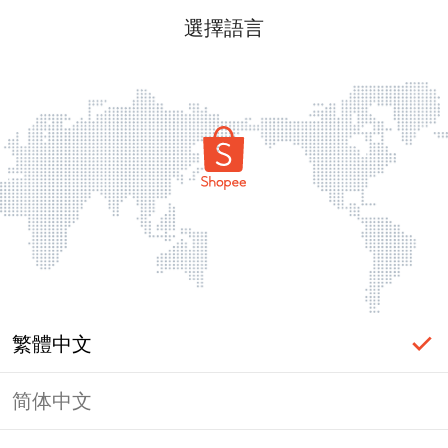
選擇語言
繁體中文
简体中文
頁面無法顯示