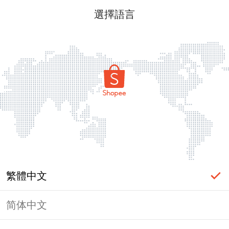
選擇語言
繁體中文
简体中文
頁面無法顯示