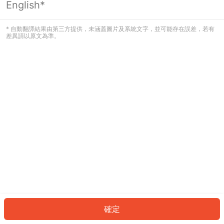
English*
發生錯誤！請登入並再試一次或回到主
頁。
* 自動翻譯結果由第三方提供，未涵蓋圖片及系統文字，並可能存在誤差，若有
差異請以原文為準。
登入
返回首頁
確定
ID: 9380b5620c4-1558-4e8d-bee4-2690e7d4f59e