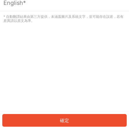
English*
發生錯誤！請登入並再試一次或回到主
頁。
* 自動翻譯結果由第三方提供，未涵蓋圖片及系統文字，並可能存在誤差，若有
差異請以原文為準。
登入
返回首頁
確定
ID: 7172c28989-dfee-4c3f-b184-fd12e87e341a