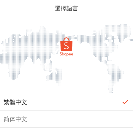
選擇語言
繁體中文
简体中文
頁面無法顯示