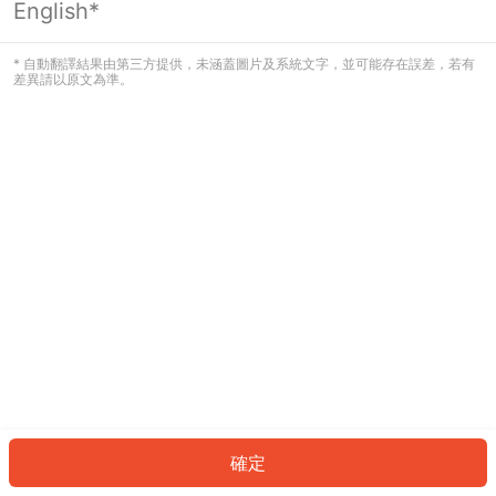
English*
發生錯誤！請登入並再試一次或回到主
頁。
* 自動翻譯結果由第三方提供，未涵蓋圖片及系統文字，並可能存在誤差，若有
差異請以原文為準。
登入
返回首頁
確定
ID: 627e8e66280-7e63-4c65-8576-0b2efa96a4bc