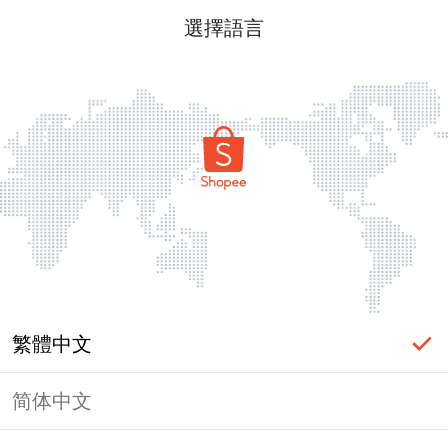
選擇語言
繁體中文
简体中文
頁面無法顯示