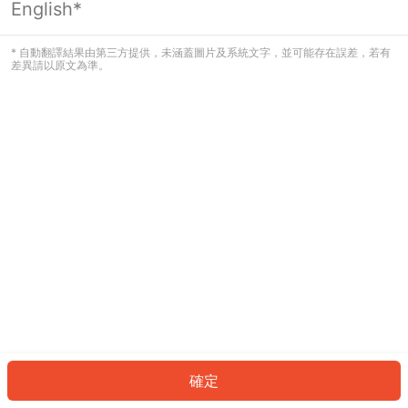
English*
發生錯誤！請登入並再試一次或回到主
頁。
* 自動翻譯結果由第三方提供，未涵蓋圖片及系統文字，並可能存在誤差，若有
差異請以原文為準。
登入
返回首頁
確定
ID: 95990feb36a-5056-4a6f-85a3-580d051f00a2