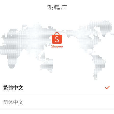
選擇語言
繁體中文
简体中文
頁面無法顯示