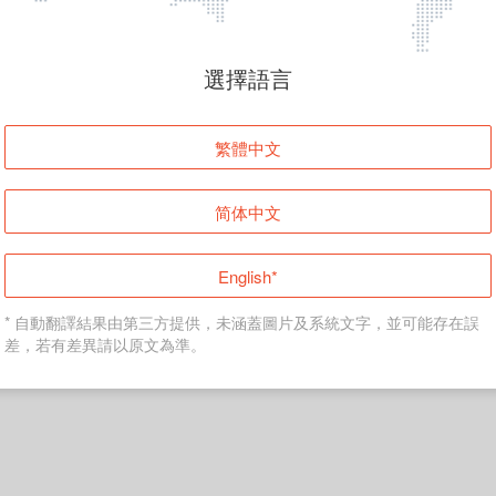
頁面無法顯示
選擇語言
發生錯誤！請登入並再試一次或回到主頁。
繁體中文
登入
简体中文
返回首頁
English*
* 自動翻譯結果由第三方提供，未涵蓋圖片及系統文字，並可能存在誤
差，若有差異請以原文為準。