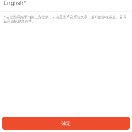
English*
發生錯誤！請登入並再試一次或回到主
頁。
* 自動翻譯結果由第三方提供，未涵蓋圖片及系統文字，並可能存在誤差，若有
差異請以原文為準。
登入
返回首頁
確定
ID: 7905870a697-bb9c-4e4d-bc23-744c64cc403c