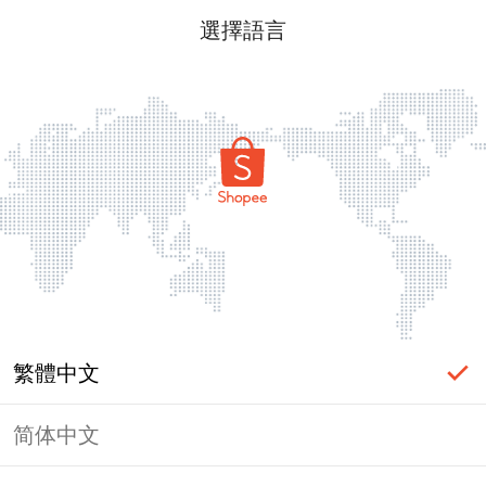
選擇語言
繁體中文
简体中文
頁面無法顯示