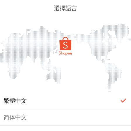
選擇語言
繁體中文
简体中文
頁面無法顯示