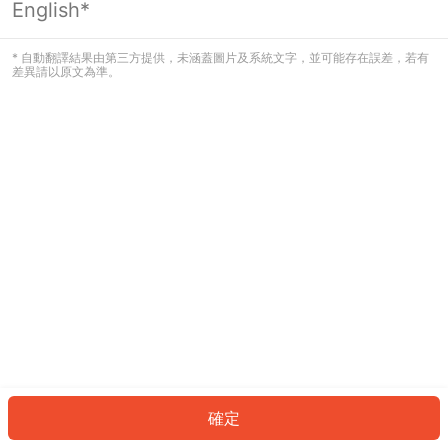
English*
發生錯誤！請登入並再試一次或回到主
頁。
* 自動翻譯結果由第三方提供，未涵蓋圖片及系統文字，並可能存在誤差，若有
差異請以原文為準。
登入
返回首頁
確定
ID: 1258034f486-8963-4954-8289-f7301c031dee