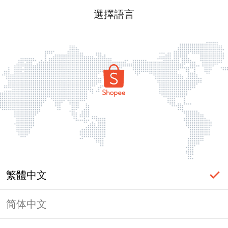
選擇語言
繁體中文
简体中文
頁面無法顯示