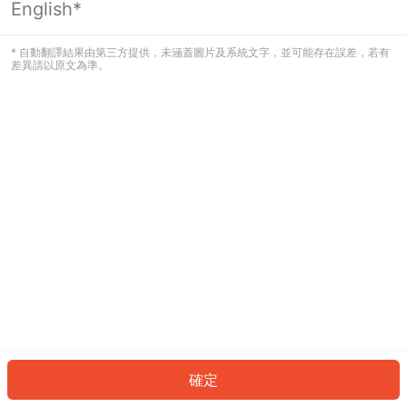
English*
發生錯誤！請登入並再試一次或回到主
頁。
* 自動翻譯結果由第三方提供，未涵蓋圖片及系統文字，並可能存在誤差，若有
差異請以原文為準。
登入
返回首頁
確定
ID: 571ba7d49bb-90ab-4d78-b69e-2d616cbea191