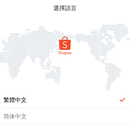
選擇語言
繁體中文
简体中文
頁面無法顯示