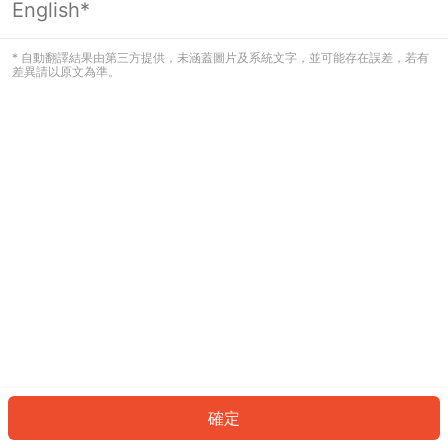
English*
發生錯誤！請登入並再試一次或回到主
頁。
* 自動翻譯結果由第三方提供，未涵蓋圖片及系統文字，並可能存在誤差，若有
差異請以原文為準。
登入
返回首頁
確定
ID: 717c92179f9-3a8d-4153-b413-6c71890320aa