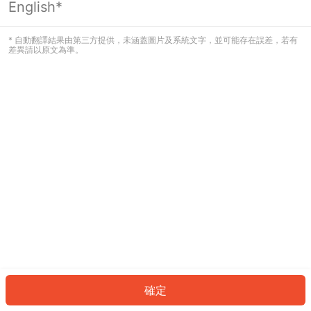
English*
發生錯誤！請登入並再試一次或回到主
頁。
* 自動翻譯結果由第三方提供，未涵蓋圖片及系統文字，並可能存在誤差，若有
差異請以原文為準。
登入
返回首頁
確定
ID: 748c65fba3b-45f8-42c0-a3a9-168ca1713db9