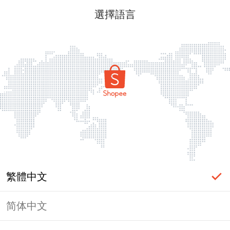
選擇語言
繁體中文
简体中文
頁面無法顯示