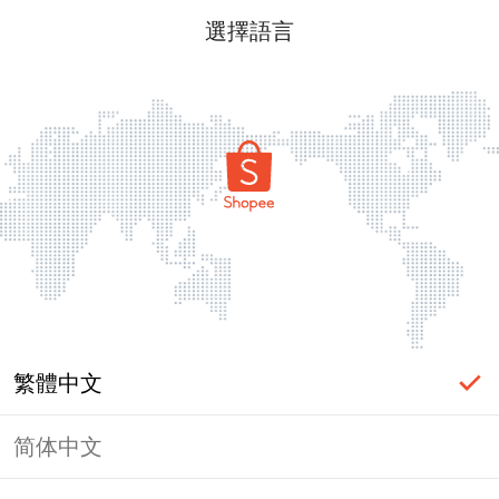
選擇語言
繁體中文
简体中文
頁面無法顯示