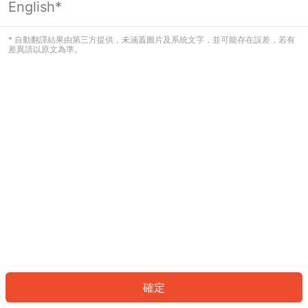
English*
發生錯誤！請登入並再試一次或回到主
頁。
* 自動翻譯結果由第三方提供，未涵蓋圖片及系統文字，並可能存在誤差，若有
差異請以原文為準。
登入
返回首頁
確定
ID: 579e421e102-c1ad-4f75-a30e-b531d065e499