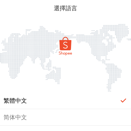
選擇語言
繁體中文
简体中文
頁面無法顯示