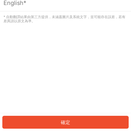
English*
發生錯誤！請登入並再試一次或回到主
頁。
* 自動翻譯結果由第三方提供，未涵蓋圖片及系統文字，並可能存在誤差，若有
差異請以原文為準。
登入
返回首頁
確定
ID: 9421d60544b-b636-4519-94c2-118355d852db