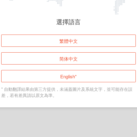
頁面無法顯示
選擇語言
發生錯誤！請登入並再試一次或回到主頁。
繁體中文
登入
简体中文
返回首頁
English*
* 自動翻譯結果由第三方提供，未涵蓋圖片及系統文字，並可能存在誤
差，若有差異請以原文為準。