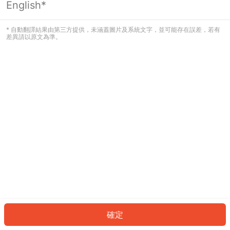
English*
發生錯誤！請登入並再試一次或回到主
頁。
* 自動翻譯結果由第三方提供，未涵蓋圖片及系統文字，並可能存在誤差，若有
差異請以原文為準。
登入
返回首頁
確定
ID: 452091a2bef-8bcc-43ee-9d2c-9e49cf4c9295