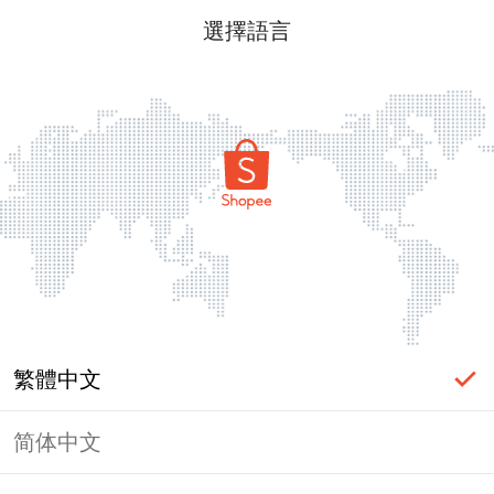
選擇語言
繁體中文
简体中文
頁面無法顯示