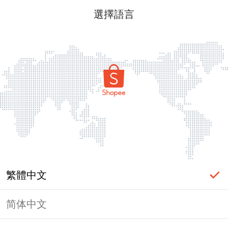
選擇語言
繁體中文
简体中文
頁面無法顯示