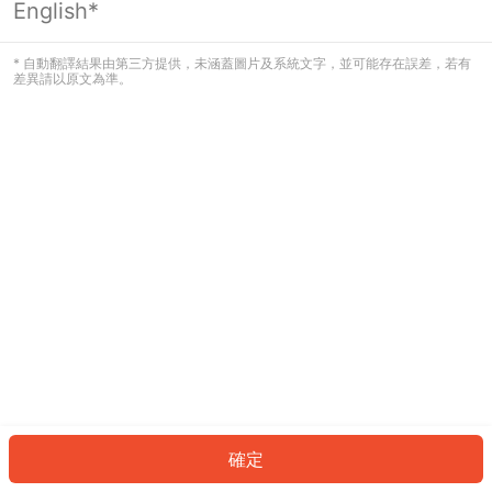
English*
發生錯誤！請登入並再試一次或回到主
頁。
* 自動翻譯結果由第三方提供，未涵蓋圖片及系統文字，並可能存在誤差，若有
差異請以原文為準。
登入
返回首頁
確定
ID: 92067d3c5e2-467a-4ffe-9ffd-c5b6ef0e2ac0