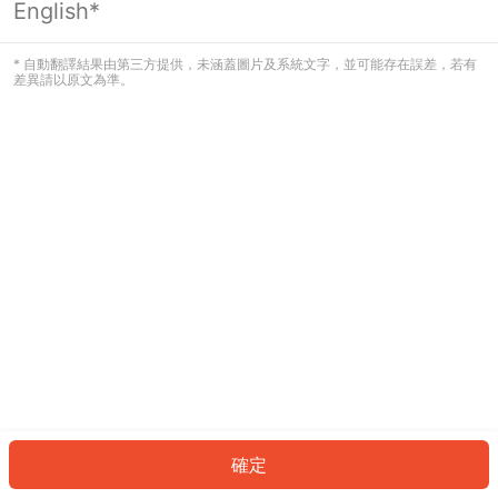
English*
發生錯誤！請登入並再試一次或回到主
頁。
* 自動翻譯結果由第三方提供，未涵蓋圖片及系統文字，並可能存在誤差，若有
差異請以原文為準。
登入
返回首頁
確定
ID: 7604adda158-46ab-4a57-83d3-8a02d01dbfd3