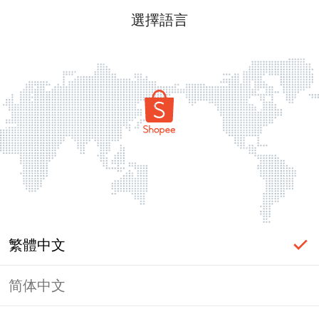
選擇語言
繁體中文
简体中文
頁面無法顯示