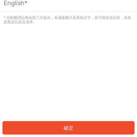
English*
發生錯誤！請登入並再試一次或回到主
頁。
* 自動翻譯結果由第三方提供，未涵蓋圖片及系統文字，並可能存在誤差，若有
差異請以原文為準。
登入
返回首頁
確定
ID: 8791e2a9f15-c115-453c-b526-bff21c399791