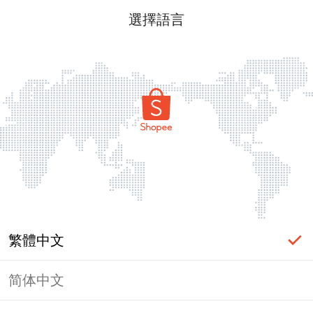
選擇語言
繁體中文
简体中文
頁面無法顯示