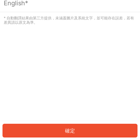
English*
發生錯誤！請登入並再試一次或回到主
頁。
* 自動翻譯結果由第三方提供，未涵蓋圖片及系統文字，並可能存在誤差，若有
差異請以原文為準。
登入
返回首頁
確定
ID: 191dda4f6df-0442-4380-b726-4fe65cc53361