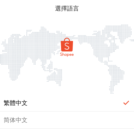
選擇語言
繁體中文
简体中文
頁面無法顯示