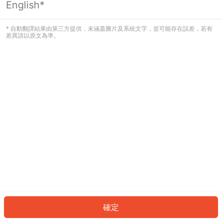
English*
發生錯誤！請登入並再試一次或回到主
頁。
* 自動翻譯結果由第三方提供，未涵蓋圖片及系統文字，並可能存在誤差，若有
差異請以原文為準。
登入
返回首頁
確定
ID: 89a86265b4-c8a3-413f-9d19-9c3a3e2a6818