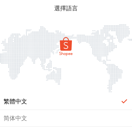
選擇語言
繁體中文
简体中文
頁面無法顯示