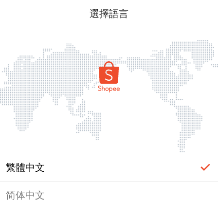
選擇語言
繁體中文
简体中文
頁面無法顯示