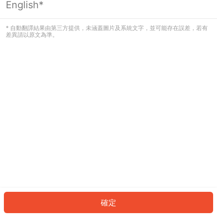
English*
發生錯誤！請登入並再試一次或回到主
頁。
* 自動翻譯結果由第三方提供，未涵蓋圖片及系統文字，並可能存在誤差，若有
差異請以原文為準。
登入
返回首頁
確定
ID: 49098038213-da05-4b4d-8711-6724f2e88a66