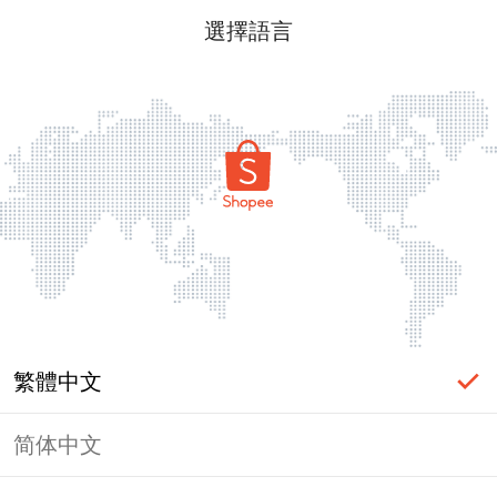
選擇語言
繁體中文
简体中文
頁面無法顯示