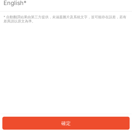
English*
發生錯誤！請登入並再試一次或回到主
頁。
* 自動翻譯結果由第三方提供，未涵蓋圖片及系統文字，並可能存在誤差，若有
差異請以原文為準。
登入
返回首頁
確定
ID: 918c2f76723-ef00-438c-89d8-be7f4b63fda0