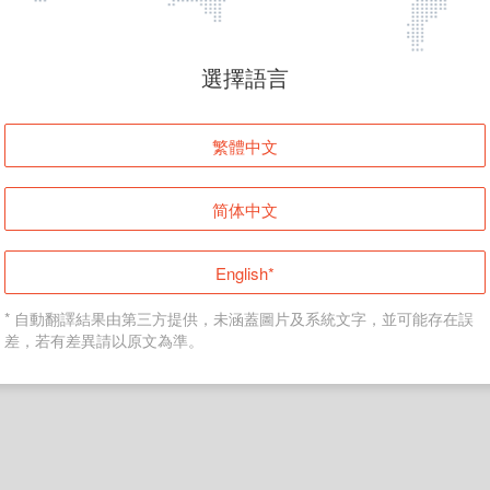
頁面無法顯示
選擇語言
發生錯誤！請登入並再試一次或回到主頁。
繁體中文
登入
简体中文
返回首頁
English*
* 自動翻譯結果由第三方提供，未涵蓋圖片及系統文字，並可能存在誤
差，若有差異請以原文為準。