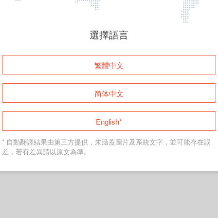
頁面無法顯示
選擇語言
發生錯誤！請登入並再試一次或回到主頁。
繁體中文
登入
简体中文
返回首頁
English*
* 自動翻譯結果由第三方提供，未涵蓋圖片及系統文字，並可能存在誤
差，若有差異請以原文為準。