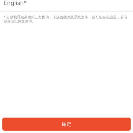
English*
發生錯誤！請登入並再試一次或回到主
頁。
* 自動翻譯結果由第三方提供，未涵蓋圖片及系統文字，並可能存在誤差，若有
差異請以原文為準。
登入
返回首頁
確定
ID: 890b54609f7-5ec1-4c2d-a6f0-6d078791e256