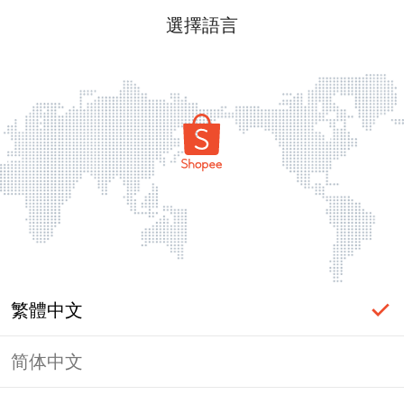
選擇語言
繁體中文
简体中文
頁面無法顯示