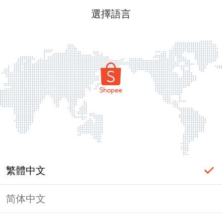
選擇語言
繁體中文
简体中文
頁面無法顯示