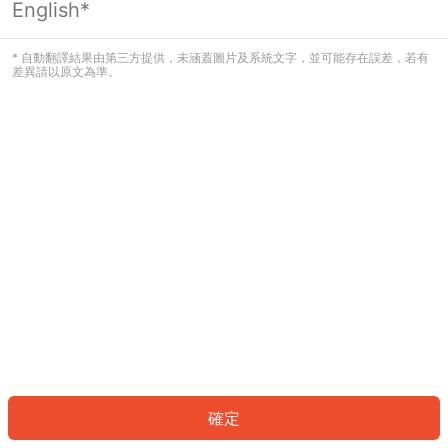
English*
發生錯誤！請登入並再試一次或回到主
頁。
* 自動翻譯結果由第三方提供，未涵蓋圖片及系統文字，並可能存在誤差，若有
差異請以原文為準。
登入
返回首頁
確定
ID: 54733c4577-42ff-425f-a9ed-1e5ee3a45362