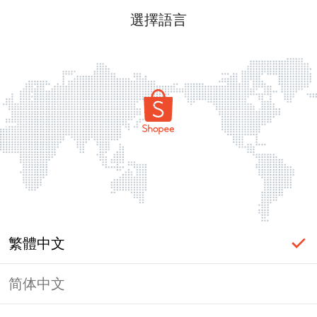
選擇語言
繁體中文
简体中文
頁面無法顯示