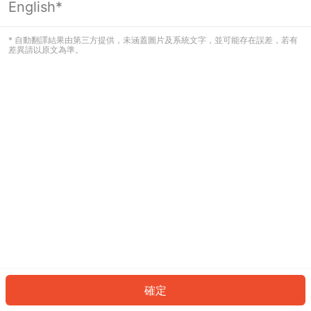
English*
發生錯誤！請登入並再試一次或回到主
頁。
* 自動翻譯結果由第三方提供，未涵蓋圖片及系統文字，並可能存在誤差，若有
差異請以原文為準。
登入
返回首頁
確定
ID: 18429ead0b1-1579-413e-9b56-517180ba0b78