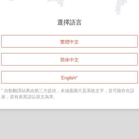
頁面無法顯示
選擇語言
發生錯誤！請登入並再試一次或回到主頁。
繁體中文
登入
简体中文
返回首頁
English*
* 自動翻譯結果由第三方提供，未涵蓋圖片及系統文字，並可能存在誤
差，若有差異請以原文為準。