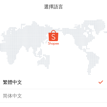
選擇語言
繁體中文
简体中文
頁面無法顯示