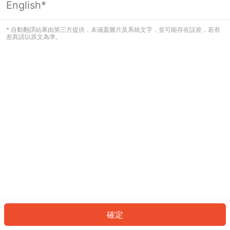
English*
發生錯誤！請登入並再試一次或回到主
頁。
* 自動翻譯結果由第三方提供，未涵蓋圖片及系統文字，並可能存在誤差，若有
差異請以原文為準。
登入
返回首頁
確定
ID: 9872251007c-4586-4ed5-ade7-5fe3b8bece01