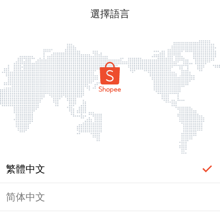
選擇語言
繁體中文
简体中文
頁面無法顯示