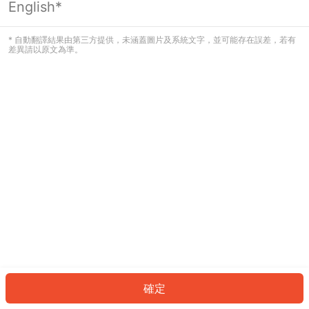
English*
發生錯誤！請登入並再試一次或回到主
頁。
* 自動翻譯結果由第三方提供，未涵蓋圖片及系統文字，並可能存在誤差，若有
差異請以原文為準。
登入
返回首頁
確定
ID: 871096cd818-a74b-402c-b313-c42a19dd6b34