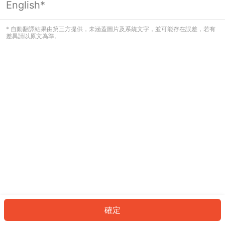
English*
發生錯誤！請登入並再試一次或回到主
頁。
* 自動翻譯結果由第三方提供，未涵蓋圖片及系統文字，並可能存在誤差，若有
差異請以原文為準。
登入
返回首頁
確定
ID: 367431acee9-28a4-4d4a-b395-e3e29f1e8ad1