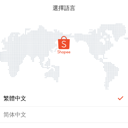
選擇語言
繁體中文
简体中文
頁面無法顯示