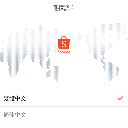
選擇語言
繁體中文
简体中文
頁面無法顯示