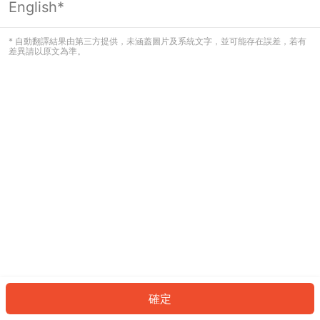
English*
發生錯誤！請登入並再試一次或回到主
頁。
* 自動翻譯結果由第三方提供，未涵蓋圖片及系統文字，並可能存在誤差，若有
差異請以原文為準。
登入
返回首頁
確定
ID: 435cb7d55-7f2d-4e96-88b5-4f1f23425a03