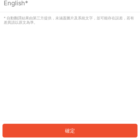
English*
發生錯誤！請登入並再試一次或回到主
頁。
* 自動翻譯結果由第三方提供，未涵蓋圖片及系統文字，並可能存在誤差，若有
差異請以原文為準。
登入
返回首頁
確定
ID: 7577ae3bf3d-26da-4c53-9d9e-c4f8f14d6da5