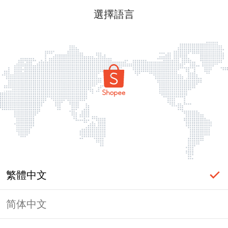
選擇語言
繁體中文
简体中文
頁面無法顯示