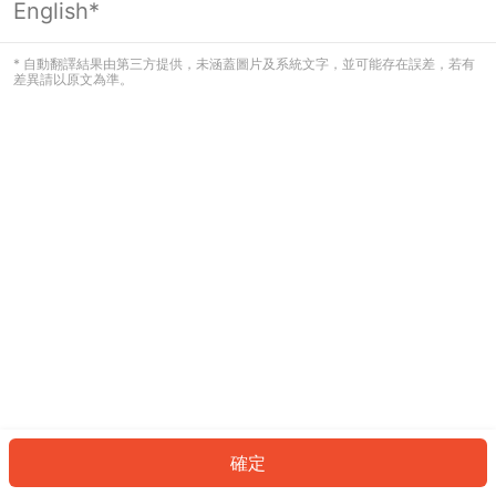
English*
發生錯誤！請登入並再試一次或回到主
頁。
* 自動翻譯結果由第三方提供，未涵蓋圖片及系統文字，並可能存在誤差，若有
差異請以原文為準。
登入
返回首頁
確定
ID: 75068d7723e-4d9a-458e-9874-46a34d7a8ed4