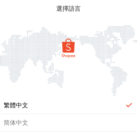
選擇語言
繁體中文
简体中文
頁面無法顯示