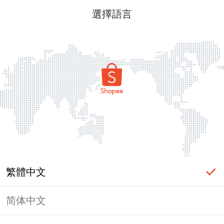
選擇語言
繁體中文
简体中文
頁面無法顯示