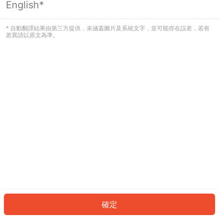
English*
發生錯誤！請登入並再試一次或回到主
頁。
* 自動翻譯結果由第三方提供，未涵蓋圖片及系統文字，並可能存在誤差，若有
差異請以原文為準。
登入
返回首頁
確定
ID: 897c5e7b37d-2b56-47d3-9aed-e7547af1894d