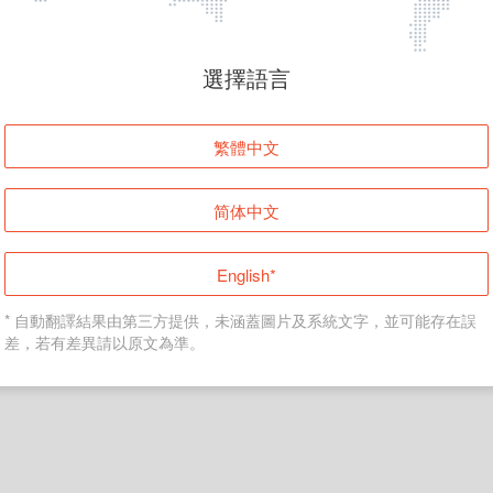
頁面無法顯示
選擇語言
發生錯誤！請登入並再試一次或回到主頁。
繁體中文
登入
简体中文
返回首頁
English*
* 自動翻譯結果由第三方提供，未涵蓋圖片及系統文字，並可能存在誤
差，若有差異請以原文為準。