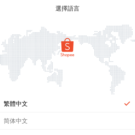
選擇語言
繁體中文
简体中文
頁面無法顯示