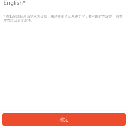
English*
發生錯誤！請登入並再試一次或回到主
頁。
* 自動翻譯結果由第三方提供，未涵蓋圖片及系統文字，並可能存在誤差，若有
差異請以原文為準。
登入
返回首頁
確定
ID: 672dd056aa9-a68e-4b13-8b09-435ccc6b49b2