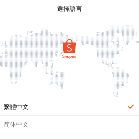
選擇語言
繁體中文
简体中文
頁面無法顯示