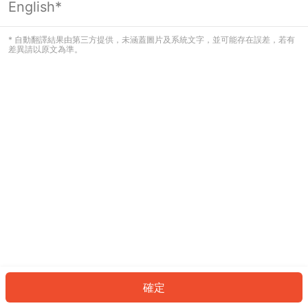
English*
發生錯誤！請登入並再試一次或回到主
頁。
* 自動翻譯結果由第三方提供，未涵蓋圖片及系統文字，並可能存在誤差，若有
差異請以原文為準。
登入
返回首頁
確定
ID: 117f2b86b9f-a028-49cf-8c5b-10f5bc04daac