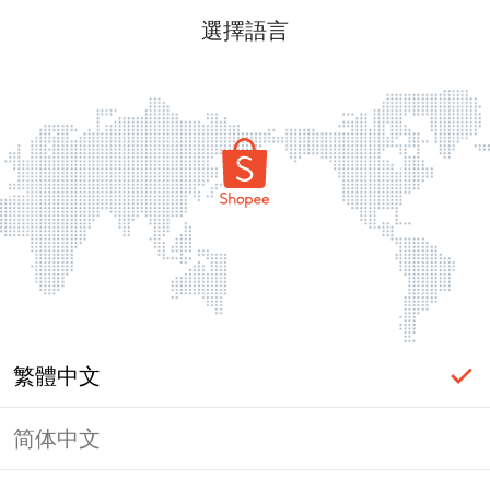
選擇語言
繁體中文
简体中文
頁面無法顯示