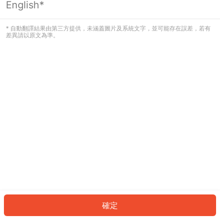
English*
發生錯誤！請登入並再試一次或回到主
頁。
* 自動翻譯結果由第三方提供，未涵蓋圖片及系統文字，並可能存在誤差，若有
差異請以原文為準。
登入
返回首頁
確定
ID: 912053f8cce-6fd8-46a3-a7a5-b0f862236850