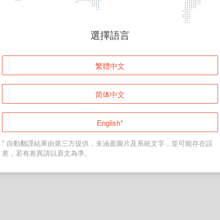
頁面無法顯示
選擇語言
發生錯誤！請登入並再試一次或回到主頁。
繁體中文
登入
简体中文
返回首頁
English*
* 自動翻譯結果由第三方提供，未涵蓋圖片及系統文字，並可能存在誤
差，若有差異請以原文為準。