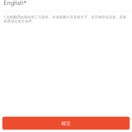
English*
發生錯誤！請登入並再試一次或回到主
頁。
* 自動翻譯結果由第三方提供，未涵蓋圖片及系統文字，並可能存在誤差，若有
差異請以原文為準。
登入
返回首頁
確定
ID: 6353639048a-3b62-4300-9b48-8391f43621ec