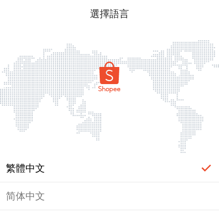
選擇語言
繁體中文
简体中文
頁面無法顯示