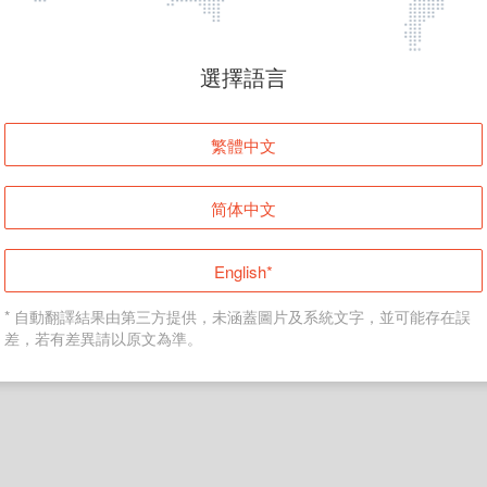
頁面無法顯示
選擇語言
發生錯誤！請登入並再試一次或回到主頁。
繁體中文
登入
简体中文
返回首頁
English*
* 自動翻譯結果由第三方提供，未涵蓋圖片及系統文字，並可能存在誤
差，若有差異請以原文為準。