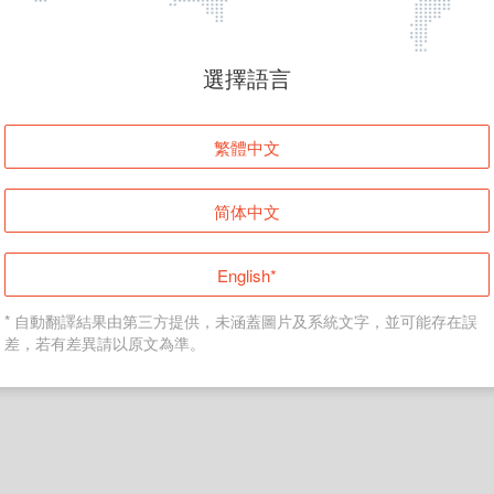
頁面無法顯示
選擇語言
發生錯誤！請登入並再試一次或回到主頁。
繁體中文
登入
简体中文
返回首頁
English*
* 自動翻譯結果由第三方提供，未涵蓋圖片及系統文字，並可能存在誤
差，若有差異請以原文為準。