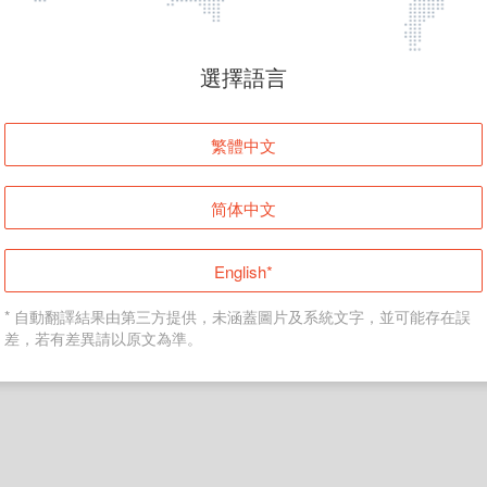
頁面無法顯示
選擇語言
發生錯誤！請登入並再試一次或回到主頁。
繁體中文
登入
简体中文
返回首頁
English*
* 自動翻譯結果由第三方提供，未涵蓋圖片及系統文字，並可能存在誤
差，若有差異請以原文為準。