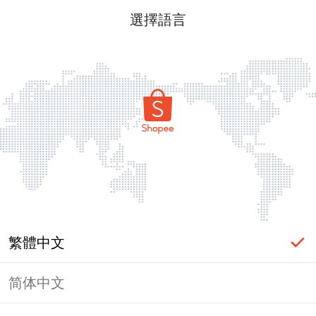
選擇語言
繁體中文
简体中文
頁面無法顯示