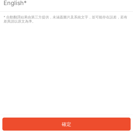
English*
發生錯誤！請登入並再試一次或回到主
頁。
* 自動翻譯結果由第三方提供，未涵蓋圖片及系統文字，並可能存在誤差，若有
差異請以原文為準。
登入
返回首頁
確定
ID: 43892d93a02-bbda-4183-8e08-33713a19d475